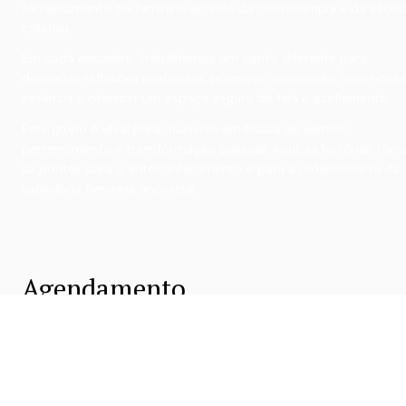
fortalecimento do feminino através da contoterapia e da escuta
coletiva.
Em cada encontro, trabalhamos um conto diferente para 
despertar reflexões profundas, promover reconexão com nossa 
essência e oferecer um espaço seguro de fala e acolhimento.
Este grupo é ideal para mulheres em busca de sentido, 
pertencimento e transformação pessoal. Aqui, as histórias tor
se pontes para o autoconhecimento e para a redescoberta da 
sabedoria feminina ancestral.
Agendamento
Pronta para iniciar sua jornada?
WhatsApp
(11) 97299-1129