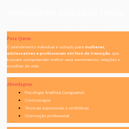
Atendimento Individual Online
Um espaço seguro para você se ouvir e se cuidar
Para Quem
O atendimento individual é voltado para 
mulheres, 
adolescentes e profissionais em fase de transição
, que 
buscam compreender melhor seus sentimentos, relações e 
escolhas de vida.
Abordagens
Psicologia Analítica (Junguiana)
Contoterapia
Técnicas expressivas e simbólicas
Orientação profissional