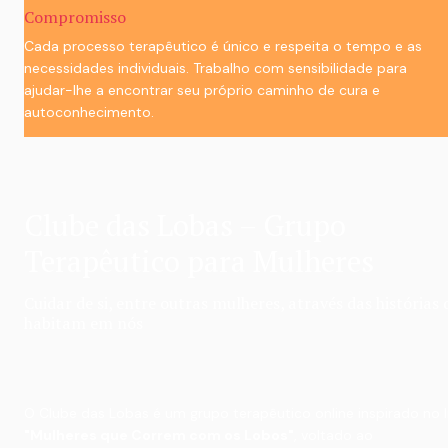
Compromisso
Cada processo terapêutico é único e respeita o tempo e as 
necessidades individuais. Trabalho com sensibilidade para 
ajudar-lhe a encontrar seu próprio caminho de cura e 
autoconhecimento.
Clube das Lobas – Grupo 
Terapêutico para Mulheres
Cuidar de si, entre outras mulheres, através das histórias q
habitam em nós
"Mulheres que Correm com os Lobos"
, voltado ao 